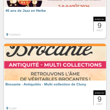
40 ans de Jazz en Herbe
jusqu'au
9
AOUT
TOURNUS
Brocante - Antiquités - Multi collection de Cluny
jusqu'au
9
AOUT
CLUNY