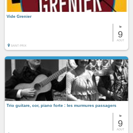
Vide Grenier
le
9
AOUT
SAINT-PRIX
Trio guitare, cor, piano forte : les murmures passagers
le
9
AOUT