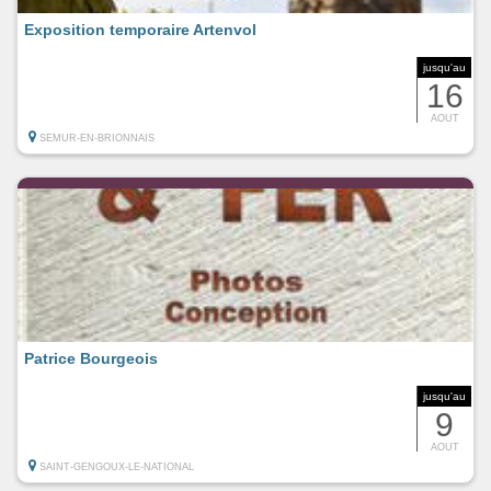
Exposition temporaire Artenvol
jusqu'au
16
AOUT
SEMUR-EN-BRIONNAIS
Patrice Bourgeois
jusqu'au
9
AOUT
SAINT-GENGOUX-LE-NATIONAL