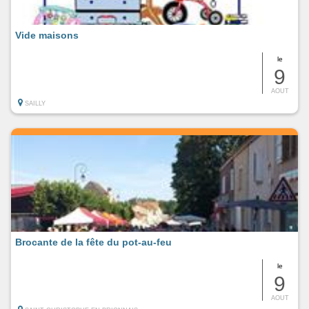
Vide maisons
le
9
AOUT
SAILLY
Brocante de la fête du pot-au-feu
le
9
AOUT