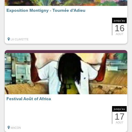
Exposition Montigny - Tournée d'Adieu
jusqu'au
16
AOUT
LA CLAYETTE
Festival Août of Africa
jusqu'au
17
AOUT
MACON