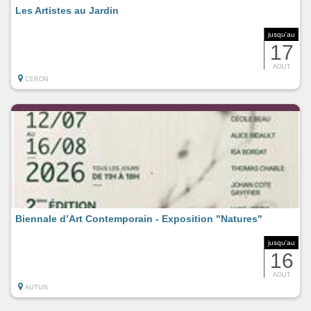
Les Artistes au Jardin
jusqu'au
17
AOUT
CERON
Biennale d’Art Contemporain - Exposition "Natures"
jusqu'au
16
AOUT
AUTUN