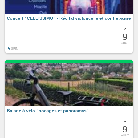
Concert "CELLISSIMO" • Récital violoncelle et contrebasse
le
9
AOUT
SUIN
Balade à vélo "bocages et panoramas"
le
9
AOUT