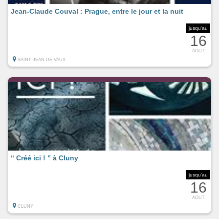
Jean-Claude Couval : Prague, entre le jour et la nuit
jusqu'au
16
AOUT
SAINT-JEAN-DE-VAUX
“ Créé ici ! ” à Cluny
jusqu'au
16
AOUT
CLUNY