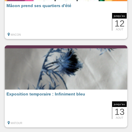
Mâcon prend ses quartiers d'été
jusqu'au
12
AOUT
MACON
Exposition temporaire : Infiniment bleu
jusqu'au
13
AOUT
MATOUR