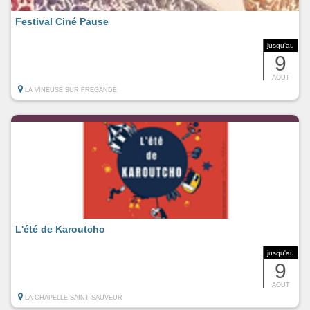
Festival Ciné Pause
jusqu'au
9
AOUT
LA VINEUSE SUR FREGANDE
L'été de Karoutcho
jusqu'au
9
AOUT
LA CHAPELLE-SAINT-SAUVEUR