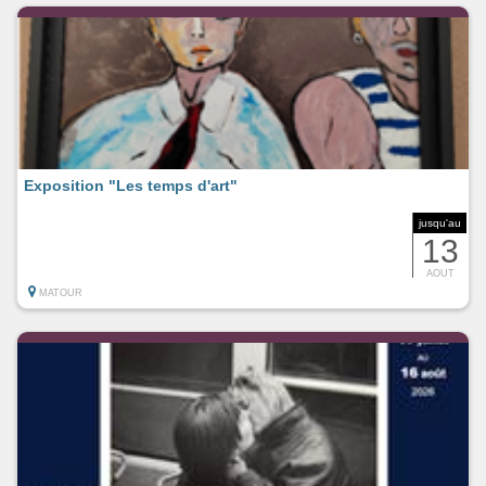
Exposition "Les temps d'art"
jusqu'au
13
AOUT
MATOUR