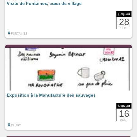
Visite de Fontaines, cœur de village
jusqu'au
28
SEPT
FONTAINES
Exposition à la Manufacture des sauvages
jusqu'au
16
AOUT
CLUNY