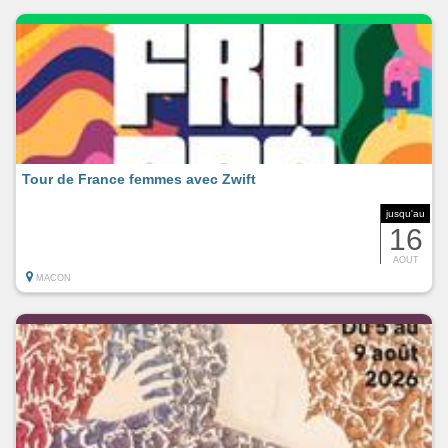
Tour de France femmes avec Zwift
jusqu'au
16
AOUT
MACON