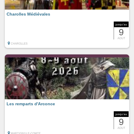
Charolles Médiévales
jusqu'au
9
AOUT
CHAROLLES
Les remparts d'Arconce
jusqu'au
9
AOUT
MARTIGNY-LE-COMTE