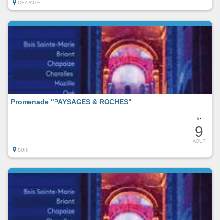
CHAPAIZE
Promenade "PAYSAGES & ROCHES"
le
9
AOUT
SUIN