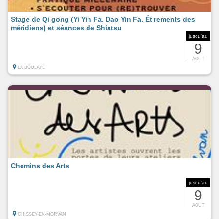
Stage de Qi gong (Yi Yin Fa, Dao Yin Fa, Étirements des
méridiens) et séances de Shiatsu
jusqu'au
9
AOUT
LA BOULAYE
Chemins des Arts
jusqu'au
9
AOUT
CHISSEY-EN-MORVAN